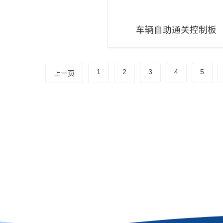
车辆自助通关控制板
1
2
3
4
5
上一页