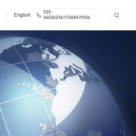
025-
English
们
66026236/17368470106